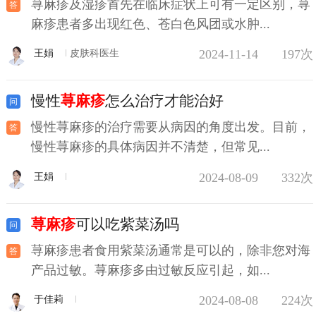
荨麻疹及湿疹首先在临床症状上可有一定区别，荨
麻疹患者多出现红色、苍白色风团或水肿...
2024-11-14
197次
王娟
皮肤科医生
慢性
荨麻疹
怎么治疗才能治好
慢性荨麻疹的治疗需要从病因的角度出发。目前，
慢性荨麻疹的具体病因并不清楚，但常见...
2024-08-09
332次
王娟
荨麻疹
可以吃紫菜汤吗
荨麻疹患者食用紫菜汤通常是可以的，除非您对海
产品过敏。荨麻疹多由过敏反应引起，如...
2024-08-08
224次
于佳莉