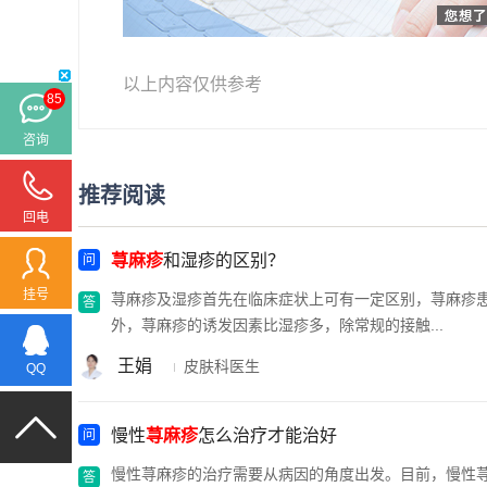
以上内容仅供参考
85
咨询
推荐阅读
回电
荨麻疹
和湿疹的区别？
挂号
荨麻疹及湿疹首先在临床症状上可有一定区别，荨麻疹
外，荨麻疹的诱发因素比湿疹多，除常规的接触...
王娟
皮肤科医生
QQ
慢性
荨麻疹
怎么治疗才能治好
慢性荨麻疹的治疗需要从病因的角度出发。目前，慢性