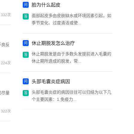
脸为什么起皮
332次
面部起皮多由皮肤缺水或环境因素引起，如
季节变化、过度清洁或使...
休止期脱发怎么治疗
不良反
休止期脱发是由于多数头发提前进入毛囊的
休止期所造成的脱发，常...
224次
头部毛囊炎症病因
头部毛囊炎症的病因往往可以归结为以下几
您尽量
个主要因素：1.免疫力...
322次