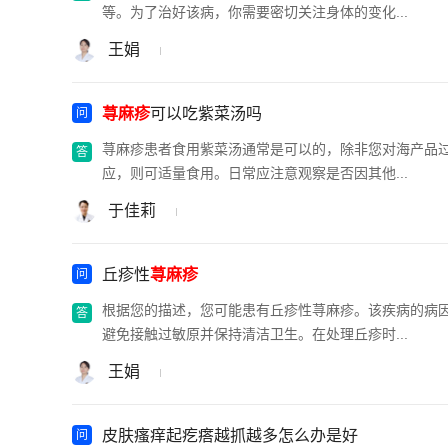
等。为了治好该病，你需要密切关注身体的变化...
王娟
荨麻疹
可以吃紫菜汤吗
荨麻疹患者食用紫菜汤通常是可以的，除非您对海产品
应，则可适量食用。日常应注意观察是否因其他...
于佳莉
丘疹性
荨麻疹
根据您的描述，您可能患有丘疹性荨麻疹。该疾病的病
避免接触过敏原并保持清洁卫生。在处理丘疹时...
王娟
皮肤瘙痒起疙瘩越抓越多怎么办是好