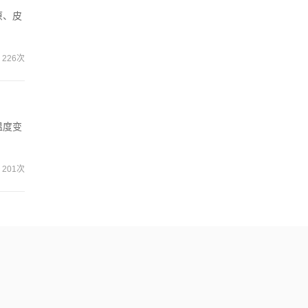
原、皮
226次
温度变
201次