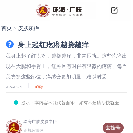
首页
>
皮肤瘙痒
身上起红疙瘩越挠越痒
我身上起了红疙瘩，越挠越痒，非常困扰。这些疙瘩出
现在大腿和手臂上，红肿且有时伴有轻微的疼痛。每当
我挠抓这些部位，痒感会更加明显，难以耐受
2024-08-09
0
阅读
提示：本内容不能代替面诊，如有不适请尽快就医
珠海广肤皮肤专科
去挂号
正规皮肤科