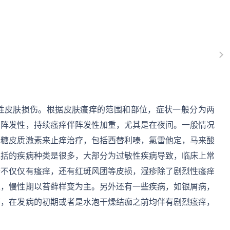
性皮肤损伤。根据皮肤瘙痒的范围和部位，症状一般分为两
呈阵发性，持续瘙痒伴阵发性加重，尤其是在夜间。一般情况
者糖皮质激素来止痒治疗，包括西替利嗪，氯雷他定，马来酸
包括的疾病种类是很多，大部分为过敏性疾病导致，临床上常
疹不仅仅有瘙痒，还有红斑风团等皮损，湿疹除了剧烈性瘙痒
主，慢性期以苔藓样变为主。另外还有一些疾病，如银屑病，
等，在发病的初期或者是水泡干燥结痂之前均伴有剧烈瘙痒，