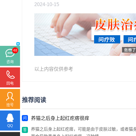
2024-10-15
48
咨询
以上内容仅供参考
回电
推荐阅读
挂号
养猫之后身上起红疙瘩很痒
QQ
养猫之后身上起红疙瘩，可能是由于皮肤过敏，或者猫身