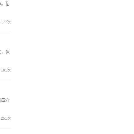
疹。您
177次
先，保
191次
炎症介
251次