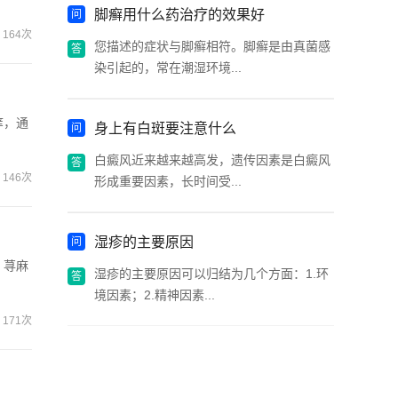
脚癣用什么药治疗的效果好
164次
您描述的症状与脚癣相符。脚癣是由真菌感
染引起的，常在潮湿环境...
痒，通
身上有白斑要注意什么
白癜风近来越来越高发，遗传因素是白癜风
146次
形成重要因素，长时间受...
湿疹的主要原因
、荨麻
湿疹的主要原因可以归结为几个方面：1.环
境因素；2.精神因素...
171次