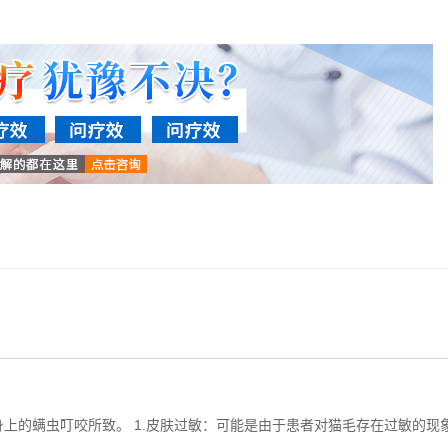
上的螨虫叮咬所致。 1.皮肤过敏：可能是由于患者对猫毛存在过敏的现