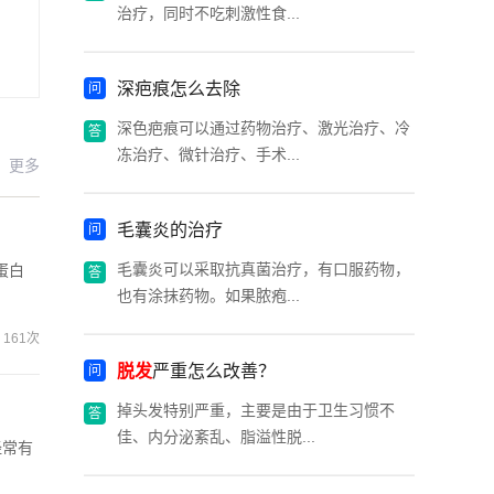
治疗，同时不吃刺激性食...
深疤痕怎么去除
深色疤痕可以通过药物治疗、激光治疗、冷
冻治疗、微针治疗、手术...
更多
毛囊炎的治疗
毛囊炎可以采取抗真菌治疗，有口服药物，
蛋白
也有涂抹药物。如果脓疱...
161次
脱发
严重怎么改善？
掉头发特别严重，主要是由于卫生习惯不
佳、内分泌紊乱、脂溢性脱...
经常有