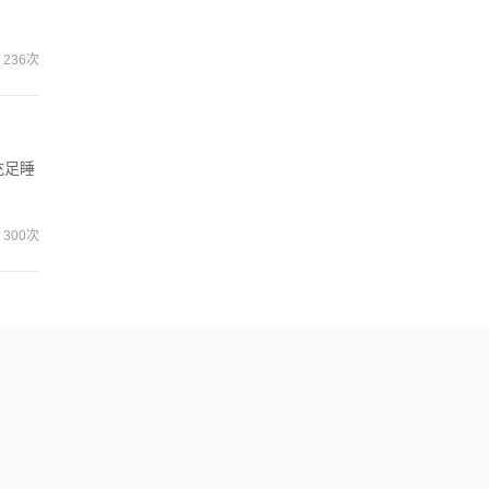
236次
充足睡
300次