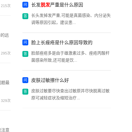
长发
脱发
严重是什么原因
215次
长头发掉发严重,可能是真菌感染、内分泌失
调等原因引起，建议患...
掉的远
脸上长痤疮是什么原因导致的
脸部痤疮多是由于雄激素过多、痤疮丙酸杆
295次
菌感染所致,还可能是饮...
皮肤过敏擦什么好
问题最
皮肤过敏要尽快查出过敏原并尽快脱离过敏
原可减轻症状及缩短治疗...
329次
应注意